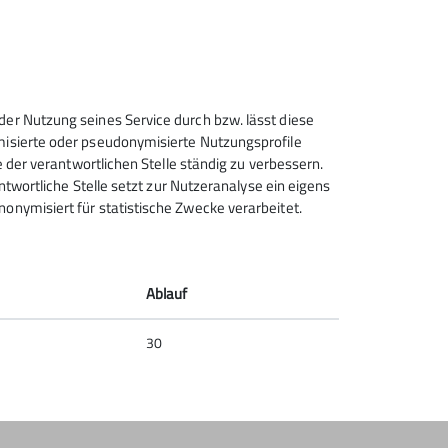
Sektion Bergfreunde Anhalt
Dessau des Deutschen
der Nutzung seines Service durch bzw. lässt diese
Alpenvereins e.V.
ymisierte oder pseudonymisierte Nutzungsprofile
e der verantwortlichen Stelle ständig zu verbessern.
Brauereistraße 1-2
antwortliche Stelle setzt zur Nutzeranalyse ein eigens
06847 Dessau
onymisiert für statistische Zwecke verarbeitet.
Telefon +493405711000
Kontakt
Ablauf
30