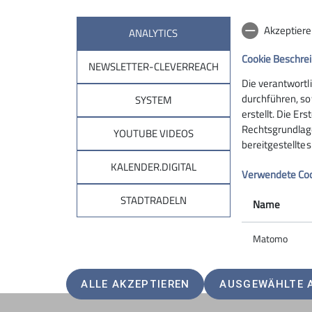
Akzeptiere
ANALYTICS
Cookie Beschre
NEWSLETTER-CLEVERREACH
Sektion
Aktu
Die verantwortl
durchführen, so
SYSTEM
Geschäftsstelle
Neuigkeit
erstellt. Die Er
Rechtsgrundlage 
Mitglied werden
Bergwett
YOUTUBE VIDEOS
bereitgestellte
KALENDER.DIGITAL
Verwendete Co
STADTRADELN
Name
Matomo
ALLE AKZEPTIEREN
AUSGEWÄHLTE 