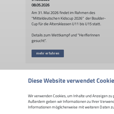
08.05.2026
Am 31. Mai 2026 findet im Rahmen des
"Mitteldeutschen Kidscup 2026" der Boulder-
Cup für die Altersklassen U11 bis U15 statt.
Details zum Wettkampf und "HerlferInnen
gesucht".
mehr erfahren
Diese Website verwendet Cooki
Andere Themen
Wir verwenden Cookies, um Inhalte und Anzeigen zu p
2025
2026
Aktuelles
Aus der Sektion
Bergspo
Außerdem geben wir Informationen zu Ihrer Verwendu
Informationen möglicherweise mit weiteren Daten zu
Naturschutz
Neue Bücher
Wanderung
Wettkampf