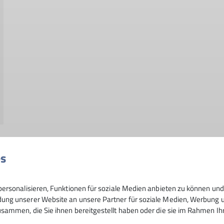
es
ersonalisieren, Funktionen für soziale Medien anbieten zu können und 
rt
Berichte
Klettersteig
Kletterzentrum Zuckerturm
Kultur im Zucke
ng unserer Website an unsere Partner für soziale Medien, Werbung un
sammen, die Sie ihnen bereitgestellt haben oder die sie im Rahmen I
mit's Rad