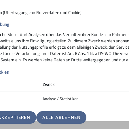
n (Übertragung von Nutzerdaten und Cookie)
ibung
elles
Kletterzentrum
iche Stelle führt Analysen über das Verhalten ihrer Kunden im Rahmen 
weit sie uns ihre Einwilligung erteilen. Zu diesem Zweck werden anon
en aus der Sektion
Zuckerturm
stellung der Nutzungsprofile erfolgt zu dem alleinigen Zweck, den Servic
für die Verarbeitung ihrer Daten ist Art. 6 Abs. 1 lit. a DSGVO. Die ver
er
Preise
s System ein. Es werden keine Daten an Dritte weitergegeben und nur an
Kurse
okies
Zweck
Analyse / Statistiken
AKZEPTIEREN
ALLE ABLEHNEN