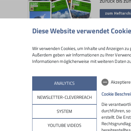
zurück bis zu
zum Heftarch
Diese Website verwendet Cooki
Wir verwenden Cookies, um Inhalte und Anzeigen zu p
© Bergfreunde Anhalt Dessau
Außerdem geben wir Informationen zu Ihrer Verwendu
Informationen möglicherweise mit weiteren Daten zu
Akzeptiere
ANALYTICS
Cookie Beschre
NEWSLETTER-CLEVERREACH
Sektion
Aktu
Die verantwortl
durchführen, so
SYSTEM
Geschäftsstelle
Neuigkeit
erstellt. Die Er
Rechtsgrundlage 
Mitglied werden
Bergwett
YOUTUBE VIDEOS
bereitgestellte