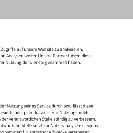
Zugriffe auf unsere Website zu analysieren.
d Analysen weiter. Unsere Partner führen diese
hrer Nutzung der Dienste gesammelt haben.
Sektion Bergfreunde Anhalt
Dessau des Deutschen
der Nutzung seines Service durch bzw. lässt diese
Alpenvereins e.V.
ymisierte oder pseudonymisierte Nutzungsprofile
e der verantwortlichen Stelle ständig zu verbessern.
Brauereistraße 1-2
antwortliche Stelle setzt zur Nutzeranalyse ein eigens
06847 Dessau
onymisiert für statistische Zwecke verarbeitet.