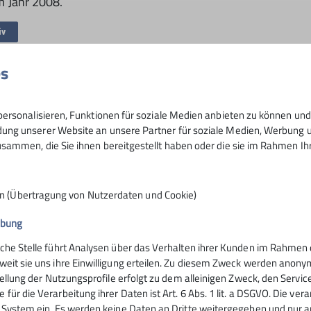
m Jahr 2008.
iv
es
ersonalisieren, Funktionen für soziale Medien anbieten zu können und 
ng unserer Website an unsere Partner für soziale Medien, Werbung un
sammen, die Sie ihnen bereitgestellt haben oder die sie im Rahmen I
n (Übertragung von Nutzerdaten und Cookie)
ibung
elles
Kletterzentrum
iche Stelle führt Analysen über das Verhalten ihrer Kunden im Rahmen 
weit sie uns ihre Einwilligung erteilen. Zu diesem Zweck werden anon
en aus der Sektion
Zuckerturm
stellung der Nutzungsprofile erfolgt zu dem alleinigen Zweck, den Servic
für die Verarbeitung ihrer Daten ist Art. 6 Abs. 1 lit. a DSGVO. Die ver
er
Preise
s System ein. Es werden keine Daten an Dritte weitergegeben und nur an
Kurse