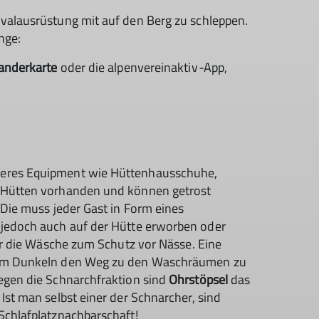
ivalausrüstung mit auf den Berg zu schleppen.
inge:
nderkarte
oder die alpenvereinaktiv
-
App,
weres Equipment wie Hüttenhausschuhe,
n Hütten vorhanden und können getrost
 Die muss jeder Gast in Form eines
 jedoch auch auf der Hütte erworben oder
für die Wäsche zum Schutz vor Nässe. Eine
s im Dunkeln den Weg zu den Waschräumen zu
gegen die Schnarchfraktion sind
Ohrstöpsel
das
Ist man selbst einer der Schnarcher, sind
Schlafplatznachbarschaft!