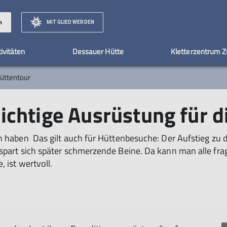
MITGLIED WERDEN
n
ivitäten
Dessauer Hütte
Kletterzentrum 
üttentour
achhaltigkeit & Klimaschutz
Mountainbike
Kontakt
Information Dessauer Hütte
Vorstand
Alpenvereinshütten
Naturverträglich unter
Vereinshis
 richtige Ausrüstung für 
leih
ern: 10
Lexikon des Mountainbikens
Geschäftsstelle
Reservierung
Eine Nacht auf der Hütte
Statistisches
Das erste Mal im Sattel
Belegungsplan
Alpenvereinshütten-Knigge
Erschliessun
itgliedsausweis
Mountainbiken: 10
Wanderungen um die Hütte
Hüttenmythen
n haben Das gilt auch für Hüttenbesuche: Der Aufstieg zu d
-
Empfehlungen
Gepäckversicherung auf
spart sich später schmerzende Beine. Da kann man alle fra
in
Hütten
 ist wertvoll.
kon
Zu Gast auf einer Hütte