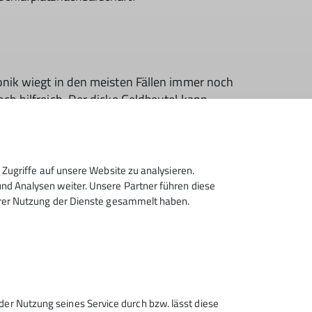
ronik wiegt in den meisten Fällen immer noch
ch hilfreich. Der dicke Geldbeutel kann
Bargeld
(oftmals keine Kartenzahlung möglich,
tigsten Karten und Ausweise ... unter anderem
on vom
Gegenrecht
gehört? Dank dieses
timmten Schutzhütten anderer alpiner
Zugriffe auf unsere Website zu analysieren.
d Analysen weiter. Unsere Partner führen diese
hrer Nutzung der Dienste gesammelt haben.
Sektion Bergfreunde Anhalt
Dessau des Deutschen
der Nutzung seines Service durch bzw. lässt diese