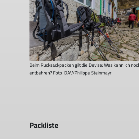
Beim Rucksackpacken gilt die Devise: Was kann ich noc
entbehren? Foto: DAV/Philippe Steinmayr
Packliste