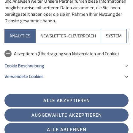
und Analysen weiter. Unsere Partner führen diese Informationen
möglicherweise mit weiteren Daten zusammen, die Sie ihnen
bereitgestellt haben oder die sie im Rahmen Ihrer Nutzung der
Dienste gesammelt haben.
Sektion
ANALYTICS
NEWSLETTER-CLEVERREACH
SYSTEM
Aktuelles
Akzeptieren (Übertragung von Nutzerdaten und Cookie)
Kletterzentrum
Cookie Beschreibung
Verwendete Cookies
Sektion Bergfreunde Anhalt Dessau des Deutschen Alpenvereins e.V.
Brauereistraße 1-2
06847 Dessau
ALLE AKZEPTIEREN
Telefon +493405711000
Kontakt
AUSGEWÄHLTE AKZEPTIEREN
ALLE ABLEHNEN
Kontakt
Impressum
Datenschutz
Datenschutz-Einstellungen