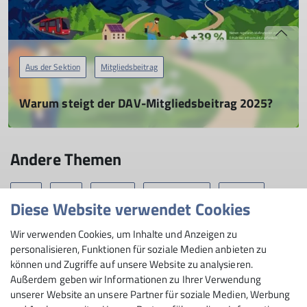
Aus der Sektion
Mitgliedsbeitrag
Warum steigt der DAV-Mitgliedsbeitrag 2025?
Damit wir so stark bleiben können, wie wir sind
13.09.2024
Andere Themen
Zum 1. Januar 2025 müssen wir unseren Jahresbeitrag um 3
Euro auf 63 Euro für den Vollbeitrag einer Mitgliedschaft
erhöhen. Hier erfahrt ihr die Gründe.
2025
2026
Aktuelles
Aus der Sektion
Bergsport
Diese Website verwendet Cookies
Berichte
Klettersteig
Kletterzentrum Zuckerturm
mehr erfahren
Wir verwenden Cookies, um Inhalte und Anzeigen zu
Kultur im Zuckerturm
Mitgliedsbeitrag
Mitteilungsheft
personalisieren, Funktionen für soziale Medien anbieten zu
können und Zugriffe auf unsere Website zu analysieren.
Naturschutz
Neue Bücher
Wanderung
Wettkampf
Außerdem geben wir Informationen zu Ihrer Verwendung
unserer Website an unsere Partner für soziale Medien, Werbung
mit's Rad