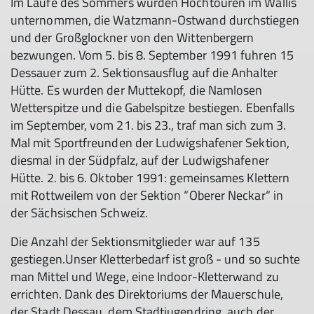
Im Laufe des Sommers wurden Hochtouren im Wallis
unternommen, die Watzmann-Ostwand durchstiegen
und der Großglockner von den Wittenbergern
bezwungen. Vom 5. bis 8. September 1991 fuhren 15
Dessauer zum 2. Sektionsausflug auf die Anhalter
Hütte. Es wurden der Muttekopf, die Namlosen
Wetterspitze und die Gabelspitze bestiegen. Ebenfalls
im September, vom 21. bis 23., traf man sich zum 3.
Mal mit Sportfreunden der Ludwigshafener Sektion,
diesmal in der Südpfalz, auf der Ludwigshafener
Hütte. 2. bis 6. Oktober 1991: gemeinsames Klettern
mit Rottweilem von der Sektion “Oberer Neckar“ in
der Sächsischen Schweiz.
Die Anzahl der Sektionsmitglieder war auf 135
gestiegen.Unser Kletterbedarf ist groß - und so suchte
man Mittel und Wege, eine Indoor-Kletterwand zu
errichten. Dank des Direktoriums der Mauerschule,
der Stadt Dessau, dem Stadtjugendring, auch der