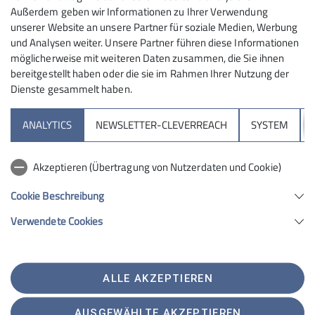
Außerdem geben wir Informationen zu Ihrer Verwendung
https://www.zuckerturm.de/
unserer Website an unsere Partner für soziale Medien, Werbung
und Analysen weiter. Unsere Partner führen diese Informationen
Brauereistr. 1-2
möglicherweise mit weiteren Daten zusammen, die Sie ihnen
06847 Dessau-Roßlau
bereitgestellt haben oder die sie im Rahmen Ihrer Nutzung der
Dienste gesammelt haben.
Sektion
ANALYTICS
NEWSLETTER-CLEVERREACH
SYSTEM
Aktuelles
Akzeptieren (Übertragung von Nutzerdaten und Cookie)
Kletterzentrum
Cookie Beschreibung
Verwendete Cookies
Sektion Bergfreunde Anhalt Dessau des Deutschen Alpenvereins e.V.
Brauereistraße 1-2
06847 Dessau
ALLE AKZEPTIEREN
Telefon +493405711000
Kontakt
AUSGEWÄHLTE AKZEPTIEREN