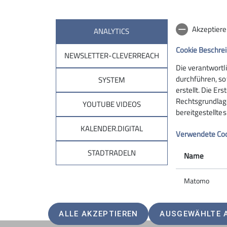
Akzeptiere
ANALYTICS
Cookie Beschre
NEWSLETTER-CLEVERREACH
Sektion
Aktu
Die verantwortl
durchführen, so
SYSTEM
Geschäftsstelle
Neuigkeit
erstellt. Die Er
Rechtsgrundlage 
Mitglied werden
Bergwett
YOUTUBE VIDEOS
bereitgestellte
KALENDER.DIGITAL
Verwendete Co
STADTRADELN
Name
Matomo
ALLE AKZEPTIEREN
AUSGEWÄHLTE 