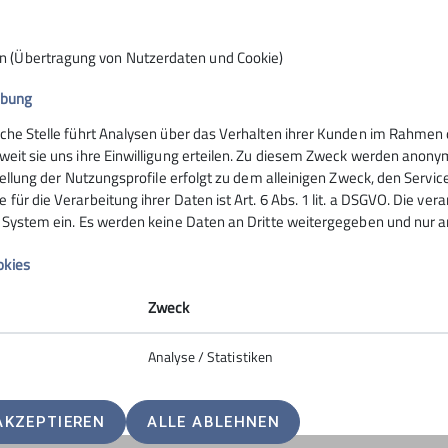
n (Übertragung von Nutzerdaten und Cookie)
ibung
elles
Kletterzentrum
iche Stelle führt Analysen über das Verhalten ihrer Kunden im Rahmen 
weit sie uns ihre Einwilligung erteilen. Zu diesem Zweck werden anon
en aus der Sektion
Zuckerturm
stellung der Nutzungsprofile erfolgt zu dem alleinigen Zweck, den Servic
für die Verarbeitung ihrer Daten ist Art. 6 Abs. 1 lit. a DSGVO. Die ver
er
Preise
s System ein. Es werden keine Daten an Dritte weitergegeben und nur an
Kurse
okies
Zweck
Analyse / Statistiken
AKZEPTIEREN
ALLE ABLEHNEN