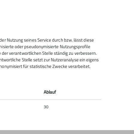
Sektion Bergfreunde Anhalt
Dessau des Deutschen
der Nutzung seines Service durch bzw. lässt diese
Alpenvereins e.V.
ymisierte oder pseudonymisierte Nutzungsprofile
e der verantwortlichen Stelle ständig zu verbessern.
Brauereistraße 1-2
antwortliche Stelle setzt zur Nutzeranalyse ein eigens
06847 Dessau
onymisiert für statistische Zwecke verarbeitet.
Telefon +493405711000
Kontakt
Ablauf
30