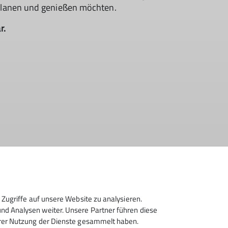
 planen und genießen möchten.
r.
htskarte im Maßstab 1:2.000.000
Zugriffe auf unsere Website zu analysieren.
d Analysen weiter. Unsere Partner führen diese
hrer Nutzung der Dienste gesammelt haben.