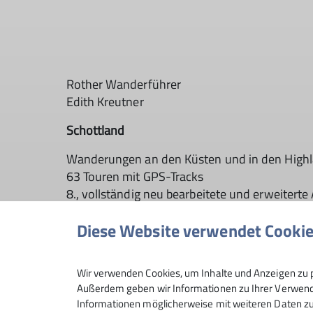
Rother Wanderführer
Edith Kreutner
Schottland
Wanderungen an den Küsten und in den High
63 Touren mit GPS-Tracks
8., vollständig neu bearbeitete und erweitert
240 Seiten mit 167 Fotos, 63 Höhenprofilen,
Diese Website verwendet Cooki
Maßstab 1:50.000 bis 1:150.000 sowie fünf Ü
Format 11,5 x 16,5 cm, kartoniert mit Polyte
ISBN 978-3-7633-4760-5
Wir verwenden Cookies, um Inhalte und Anzeigen zu p
Preis € 16,90 (D) € 17,40 (A) SFr 23,90
Außerdem geben wir Informationen zu Ihrer Verwendu
Informationen möglicherweise mit weiteren Daten zu