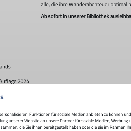
alle, die ihre Wanderabenteuer optimal
Ab sofort in unserer Bibliothek ausleihba
lands
e Auflage 2024
 63 Wanderkärtchen im
es
bersichtskarten im Maßstab 1:2.000.000 und einer Übersic
x-Laminierung
ersonalisieren, Funktionen für soziale Medien anbieten zu können und 
ng unserer Website an unsere Partner für soziale Medien, Werbung un
sammen, die Sie ihnen bereitgestellt haben oder die sie im Rahmen I