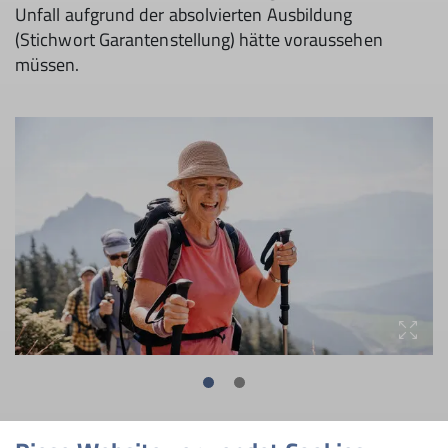
Unfall aufgrund der absolvierten Ausbildung
(Stichwort Garantenstellung) hätte voraussehen
müssen.
Bei Führungstouren hingegen übernimmt eine Person