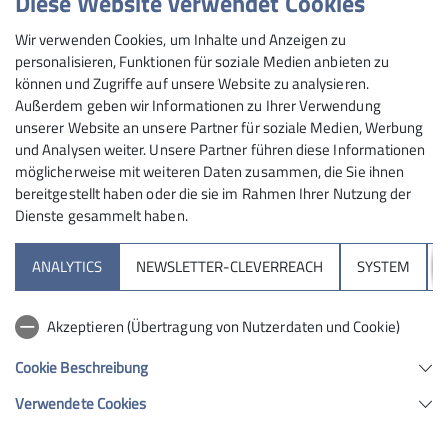
Diese Website verwendet Cookies
die sicherheitsrelevante und damit auch die rechtliche
Wir verwenden Cookies, um Inhalte und Anzeigen zu
Verantwortung für die Gruppe. Diese Person wählt als
personalisieren, Funktionen für soziale Medien anbieten zu
Tourenführer*in die Route aus und trifft die
können und Zugriffe auf unsere Website zu analysieren.
wesentlichen Entscheidungen, zum Beispiel zu den
Außerdem geben wir Informationen zu Ihrer Verwendung
Sicherungsmaßnahmen oder ob die Tour abgebrochen
unserer Website an unsere Partner für soziale Medien, Werbung
werden muss. Sie hat dabei bestimmte
und Analysen weiter. Unsere Partner führen diese Informationen
möglicherweise mit weiteren Daten zusammen, die Sie ihnen
Sorgfaltspflichten. Passiert ein Unfall, wird geprüft, ob
bereitgestellt haben oder die sie im Rahmen Ihrer Nutzung der
diese „in vorwerfbarer Weise“, wie man es juristisch
Dienste gesammelt haben.
formuliert, verletzt worden sind. Hätte die führende
Person es besser wissen müssen? Unfälle durch
ANALYTICS
NEWSLETTER-CLEVERREACH
SYSTEM
Steinschlag oder unvorhersehbare Lawinenabgänge,
Stolperstürze in Gelände, in dem eine Sicherung nicht
möglich war, gehören zum „alpinen Restrisiko“ – und
Akzeptieren (Übertragung von Nutzerdaten und Cookie)
sind damit Gefahren, mit denen man selbst umgehen
Cookie Beschreibung
muss. Hat die gerichtliche Prüfung aber ergeben, dass
bei einem Unfall „sorgfaltswidrig“ gehandelt wurde,
Verwendete Cookies
kann das sowohl zivil- als auch strafrechtliche Folgen