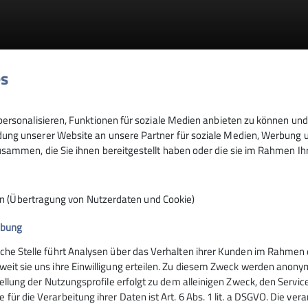
es
mmlung am 27.02.2026
ersonalisieren, Funktionen für soziale Medien anbieten zu können und 
ng unserer Website an unsere Partner für soziale Medien, Werbung un
sammen, die Sie ihnen bereitgestellt haben oder die sie im Rahmen I
n (Übertragung von Nutzerdaten und Cookie)
ibung
iche Stelle führt Analysen über das Verhalten ihrer Kunden im Rahmen 
weit sie uns ihre Einwilligung erteilen. Zu diesem Zweck werden anon
rer ordentlichen Mitgliederversammlung ein.
stellung der Nutzungsprofile erfolgt zu dem alleinigen Zweck, den Servic
für die Verarbeitung ihrer Daten ist Art. 6 Abs. 1 lit. a DSGVO. Die ver