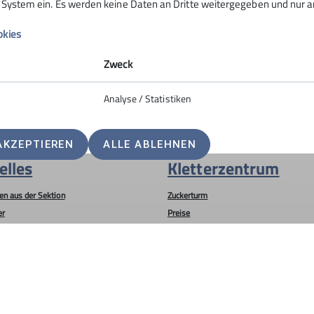
s System ein. Es werden keine Daten an Dritte weitergegeben und nur an
-Str. 67, 06842 Dessau
okies
g ist im neuen
Mitteilungsheft
nachzulesen.
Zweck
Analyse / Statistiken
AKZEPTIEREN
ALLE ABLEHNEN
elles
Kletterzentrum
en aus der Sektion
Zuckerturm
er
Preise
Kurse