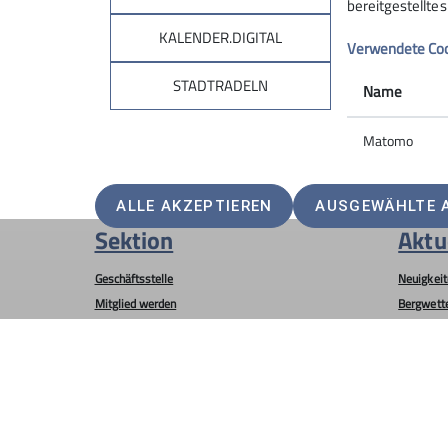
bereitgestellte
Ort: ABUS Gaststätte Sportheim, Helmut-Kohl
KALENDER.DIGITAL
Verwendete Co
Die detailierte Einladung mit der Tagesordnun
STADTRADELN
Name
Matomo
ALLE AKZEPTIEREN
AUSGEWÄHLTE 
Sektion
Aktu
Geschäftsstelle
Neuigkeit
Mitglied werden
Bergwett