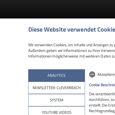
Diese Website verwendet Cooki
Jahreshauptversa
Wir verwenden Cookies, um Inhalte und Anzeigen zu p
Außerdem geben wir Informationen zu Ihrer Verwendu
Informationen möglicherweise mit weiteren Daten zu
27.12.2025
Akzeptiere
ANALYTICS
2026
Aktuelles
Aus der Sektion
Cookie Beschre
NEWSLETTER-CLEVERREACH
Liebe Bergfreundinnen und Bergfreunde,
Die verantwortl
durchführen, so
SYSTEM
hiermit laden wir euch recht herzlich zu unse
erstellt. Die Er
Rechtsgrundlage 
YOUTUBE VIDEOS
Zeit: Freitag, den 27. Februar 2026, 17.30 Uhr