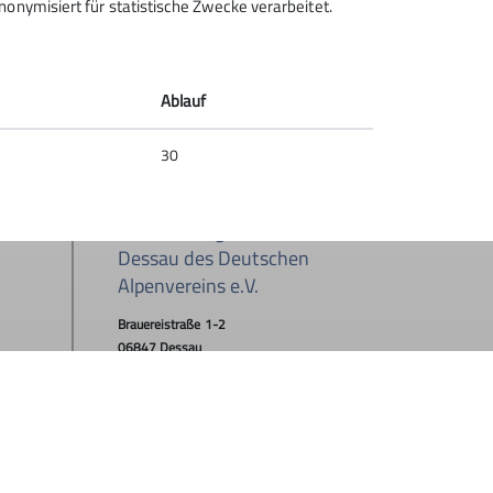
onymisiert für statistische Zwecke verarbeitet.
Ablauf
30
Sektion Bergfreunde Anhalt
Dessau des Deutschen
Alpenvereins e.V.
Brauereistraße 1-2
06847 Dessau
Telefon +493405711000
Kontakt