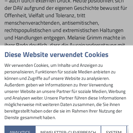
– auch durch externen Druck. Heute positioniert sich
der DAV aufgrund der eigenen Geschichte bewusst für
Offenheit, Vielfalt und Toleranz, tritt
menschenverachtenden, antisemitischen,
rechtspopulistischen und extremistischen Haltungen
und Handlungen entgegen. Melanie Grimm machte in
ihrer Rede deutlich, dass die Auseinandersetzung mit
der Vergangenheit ein Prozess ist, der nie
Diese Website verwendet Cookies
abgeschlossen sein wird. „Nur indem wir uns der
Wir verwenden Cookies, um Inhalte und Anzeigen zu
Vergangenheit stellen, die Verantwortung dafür
personalisieren, Funktionen für soziale Medien anbieten zu
übernehmen und auch die dunklen Seiten beleuchten,
können und Zugriffe auf unsere Website zu analysieren.
können wir wachsamen Auges in die Zukunft blicken
Außerdem geben wir Informationen zu Ihrer Verwendung
und stark für unsere Werte einstehen“, so Melanie
unserer Website an unsere Partner für soziale Medien, Werbung
Grimm. „Wir fördern Bergsport in Verantwortung für
und Analysen weiter. Unsere Partner führen diese Informationen
Natur und Gesellschaft – und leben ein respektvolles,
möglicherweise mit weiteren Daten zusammen, die Sie ihnen
bereitgestellt haben oder die sie im Rahmen Ihrer Nutzung der
vielfältiges, inklusives und offenes Miteinander.“
Dienste gesammelt haben.
Hintergrundinfrmationen zu diesem Thema
ANALYTICS
NEWSLETTER-CLEVERREACH
SYSTEM